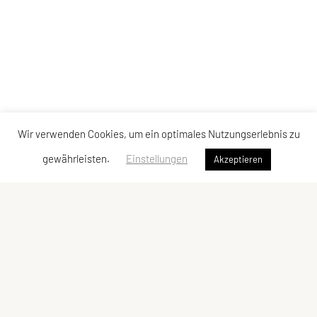
Wir verwenden Cookies, um ein optimales Nutzungserlebnis zu
gewährleisten.
Einstellungen
Akzeptieren
Union Ringerclub Wolfurt
Im Winkel 5c, 6923 Lauterach
E-Mail:
verein@urcw.at
ZVR-Zahl: 811848239