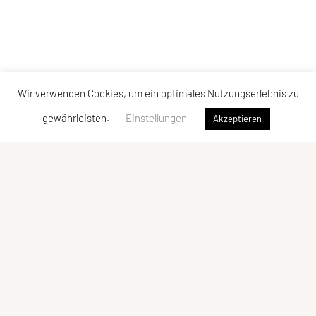
Wir verwenden Cookies, um ein optimales Nutzungserlebnis zu
gewährleisten.
Einstellungen
Akzeptieren
Union Ringerclub Wolfurt
Im Winkel 5c, 6923 Lauterach
E-Mail:
verein@urcw.at
ZVR-Zahl: 811848239
Kontaktadressen
Schnellzugriff