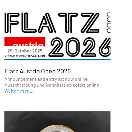
29. Oktober 2025
Flatz Austria Open 2026
Announcement and entry list now online
Ausschreibung und Nennliste ab sofort online
Weiterlesen...