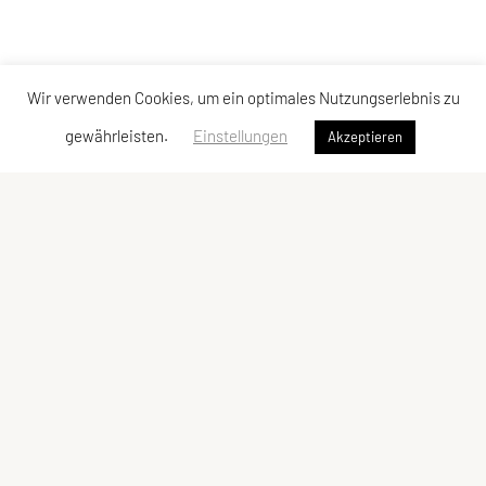
Wir verwenden Cookies, um ein optimales Nutzungserlebnis zu
gewährleisten.
Einstellungen
Akzeptieren
Union Ringerclub Wolfurt
Im Winkel 5c, 6923 Lauterach
E-Mail:
verein@urcw.at
ZVR-Zahl: 811848239