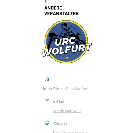
ANDERE
VERANSTALTER
Union Ringer Club Wolfurt
E-Mail
verein@urcw.at
Website
http://www.urcw.at