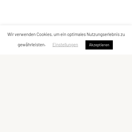
Wir verwenden Cookies, um ein optimales Nutzungserlebnis zu
gewährleisten.
Einstellungen
Akzeptieren
Union Ringerclub Wolfurt
Im Winkel 5c, 6923 Lauterach
E-Mail:
verein@urcw.at
ZVR-Zahl: 811848239
Kontaktadressen
Schnellzugriff
Kontakt
Trainingsgruppen