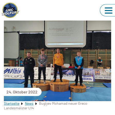
24. Oktober 2022
Startseite
News
Bugiyev Mohamad neuer Greco
Landesmeister U14