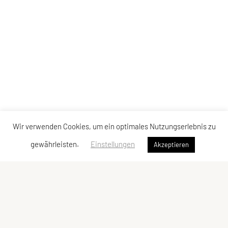
Wir verwenden Cookies, um ein optimales Nutzungserlebnis zu
gewährleisten.
Einstellungen
Akzeptieren
Union Ringerclub Wolfurt
Im Winkel 5c, 6923 Lauterach