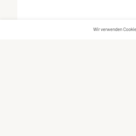
Wir verwenden Cookie
Union Ringerclub Wolfurt
Kontaktadress
Im Winkel 5c, 6923 Lauterach
Kontakt
E-Mail:
verein@urcw.at
Vorstand
ZVR-Zahl: 811848239
Trainer