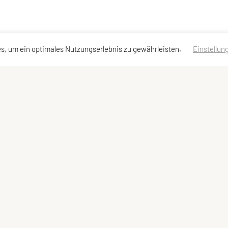
s, um ein optimales Nutzungserlebnis zu gewährleisten.
Einstellun
en
Schnellzugriff
Meta
Trainingsgruppen
Impressum
Sitemap
Datenschutzerklärung