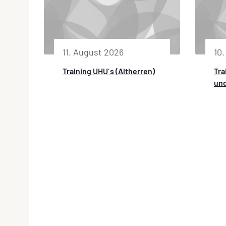
11. August 2026
10
Training UHU´s (Altherren)
Tra
und