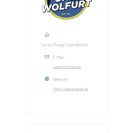
Union Ringer Club Wolfurt
E-Mail
verein@urcw.at
Website
http://www.urcw.at