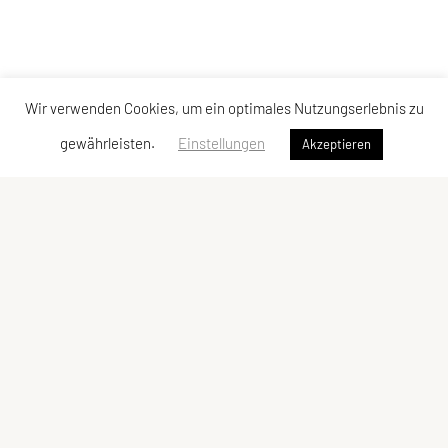
Wir verwenden Cookies, um ein optimales Nutzungserlebnis zu
gewährleisten.
Einstellungen
Akzeptieren
Union Ringerclub Wolfurt
Im Winkel 5c, 6923 Lauterach
E-Mail:
verein@urcw.at
ZVR-Zahl: 811848239