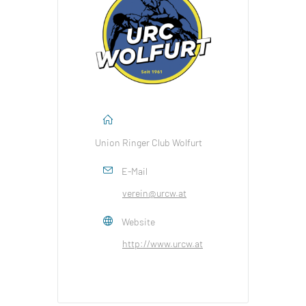
Union Ringer Club Wolfurt
E-Mail
verein@urcw.at
Website
http://www.urcw.at