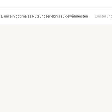
s, um ein optimales Nutzungserlebnis zu gewährleisten.
Einstellun
en
Schnellzugriff
Meta
Trainingsgruppen
Impressum
Sitemap
Datenschutzerklärung