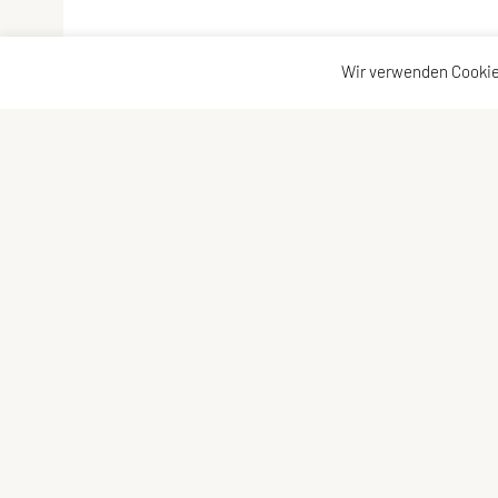
Wir verwenden Cookie
Union Ringerclub Wolfurt
Kontaktadress
Im Winkel 5c, 6923 Lauterach
Kontakt
E-Mail:
verein@urcw.at
Vorstand
ZVR-Zahl: 811848239
Trainer